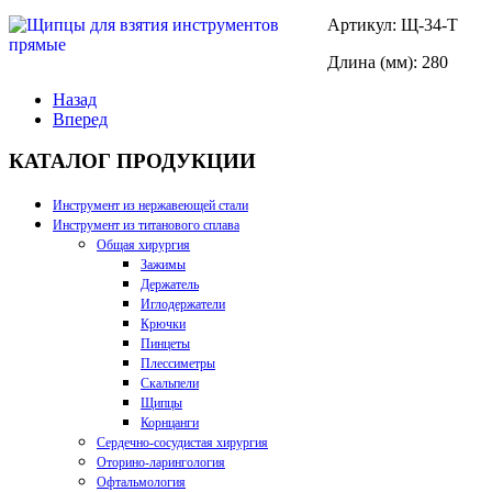
Артикул: Щ-34-Т
Длина (мм): 280
Назад
Вперед
КАТАЛОГ ПРОДУКЦИИ
Инструмент из нержавеющей стали
Инструмент из титанового сплава
Общая хирургия
Зажимы
Держатель
Иглодержатели
Крючки
Пинцеты
Плессиметры
Скальпели
Щипцы
Корнцанги
Сердечно-сосудистая хирургия
Оторино-ларингология
Офтальмология