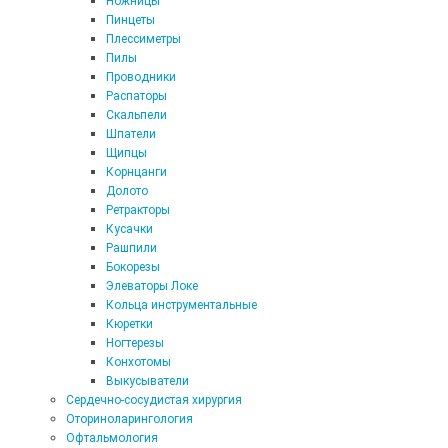
Ножницы
Пинцеты
Плессиметры
Пилы
Проводники
Распаторы
Скальпели
Шпатели
Щипцы
Корнцанги
Долото
Ретракторы
Кусачки
Рашпили
Бокорезы
Элеваторы Локе
Кольца инструментальные
Кюретки
Ногтерезы
Конхотомы
Выкусыватели
Сердечно-сосудистая хирургия
Оториноларингология
Офтальмология