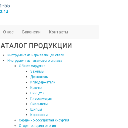
1-55
o.ru
О нас
Вакансии
Контакты
КАТАЛОГ ПРОДУКЦИИ
Инструмент из нержавеющей стали
Инструмент из титанового сплава
Общая хирургия
Зажимы
Держатель
Иглодержатели
Крючки
Пинцеты
Плессиметры
Скальпели
Щипцы
Корнцанги
Сердечно-сосудистая хирургия
Оторино-ларингология