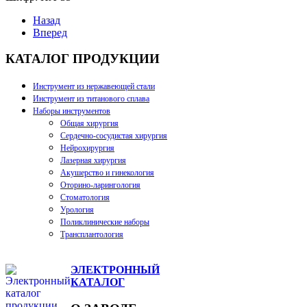
Назад
Вперед
КАТАЛОГ ПРОДУКЦИИ
Инструмент из нержавеющей стали
Инструмент из титанового сплава
Наборы инструментов
Общая хирургия
Сердечно-сосудистая хирургия
Нейрохирургия
Лазерная хирургия
Акушерство и гинекология
Оторино-ларингология
Стоматология
Урология
Поликлинические наборы
Трансплантология
ЭЛЕКТРОННЫЙ
КАТАЛОГ