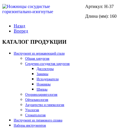
Артикул: Н-37
Длина (мм): 160
Назад
Вперед
КАТАЛОГ ПРОДУКЦИИ
Инструмент из нержавеющей стали
Общая хирургия
Сердечно-сосудистая хирургия
Диссекторы
Зажимы
Иглодержатели
Ножницы
Щипцы
Оториноларингология
Офтальмология
Акушерство и гинекология
Урология
Стоматология
Инструмент из титанового сплава
Наборы инструментов