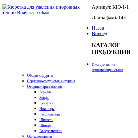
Артикул: КЮ-1-1
Длина (мм): 143
Назад
Вперед
КАТАЛОГ
ПРОДУКЦИИ
Инструмент из
нержавеющей стали
Общая хирургия
Сердечно-сосудистая хирургия
Оториноларингология
Зеркала
Зонды
Кюретки
Ножницы
Расширители
Шпатели
Щипцы
Выкусыватели
Офтальмология