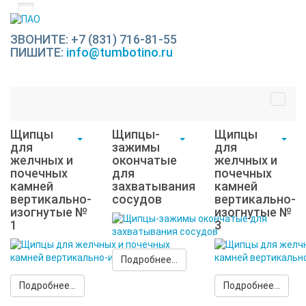
ЗВОНИТЕ: +7 (831) 716-81-55
ПИШИТЕ:
info@tumbotino.ru
Щипцы
Щипцы-
Щипцы
для
зажимы
для
желчных и
окончатые
желчных и
почечных
для
почечных
камней
захватывания
камней
вертикально-
сосудов
вертикально-
изогнутые №
изогнутые №
1
3
Подробнее...
Подробнее...
Подробнее...