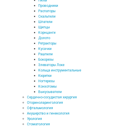
Пилы
Проводники
Распаторы
Скальпели
Шпатели
Щипцы
Корнцанги
Долото
Ретракторы
Кусачки
Рашпили
Бокорезы
Элеваторы Локе
Кольца инструментальные
Кюретки
Ногтерезы
Конхотомы
Выкусыватели
Сердечно-сосудистая хирургия
Оториноларингология
Офтальмология
Акушерство и гинекология
Урология
Стоматология